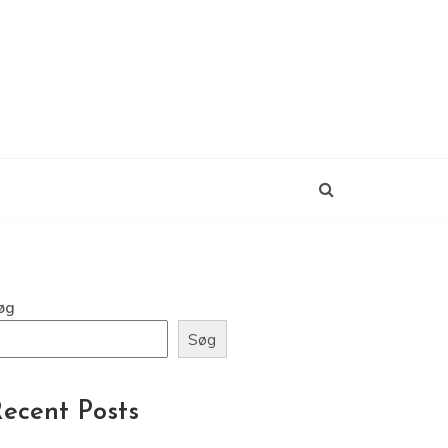
øg
Søg
ecent Posts