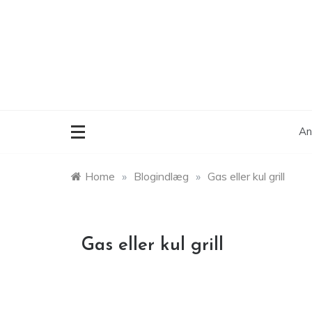
Skip
to
content
An
Home
»
Blogindlæg
»
Gas eller kul grill
Gas eller kul grill