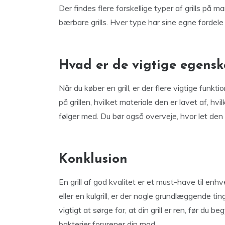
Der findes flere forskellige typer af grills på mar
bærbare grills. Hver type har sine egne fordele 
Hvad er de vigtige egensk
Når du køber en grill, er der flere vigtige funk
på grillen, hvilket materiale den er lavet af, h
følger med. Du bør også overveje, hvor let den 
Konklusion
En grill af god kvalitet er et must-have til enh
eller en kulgrill, er der nogle grundlæggende tin
vigtigt at sørge for, at din grill er ren, før du b
bakterier forurener din mad.