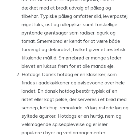
dækket med et bredt udvalg af pålæg og
tilbehør. Typiske pålæg omfatter sild, leverpostej,
røget laks, ost og rullepølse, samt forskellige
pyntende grøntsager som radiser, agurk og
tomat. Smørrebrød er kendt for at være både
farverigt og dekorativt, hvilket giver et æstetisk
tiltalende måltid. Smørrebrød er mange steder
blevet en luksus frem for et alle mands eje.
Hotdogs Dansk hotdog er en klassiker, som
findes i gadekøkkener og pølsevogne over hele
landet. En dansk hotdog består typisk af en
ristet eller kogt pølse, der serveres i et brød med
sennep, ketchup, remoulade, rå løg, ristede løg og
syltede agurker. Hotdogs er en hurtig, nem og
velsmagende spiseoplevelse og er især
populære i byer og ved arrangementer.