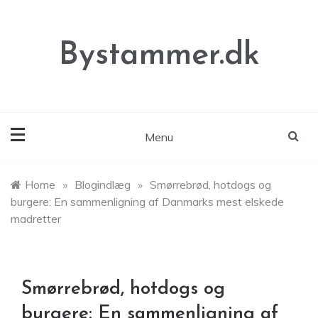
Skip
to
content
Bystammer.dk
Menu
Home
»
Blogindlæg
»
Smørrebrød, hotdogs og
burgere: En sammenligning af Danmarks mest elskede
madretter
Smørrebrød, hotdogs og
burgere: En sammenligning af