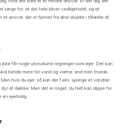
g, fordi det bare er et mindre ansvar. Er det dig, der
t sørge for, at det hele bliver vedligeholdt, og at
et ansvar, der er fjernet fra dine skuldre i tilfælde af,
r
ke får nogle uforudsete regninger som lejer. Det kan
skal betale mere for vand og varme, end man troede,
 Men hvis du ejer, så kan der f.eks. springe et vandrør,
dyr at dække. Men det er noget, du helt kan slippe for
r en ejerbolig.
r