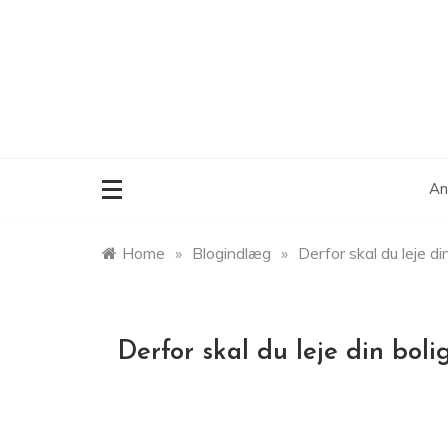
Skip
to
content
An
Home
»
Blogindlæg
»
Derfor skal du leje di
Derfor skal du leje din boli