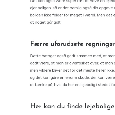
Det kan også være super rart at have en lejeboli
ejer boligen, så er det nemlig også din opgave a
boligen ikke falder for meget i værdi. Men det er 
at noget går galt.
Færre uforudsete regninge
Dette hænger også godt sammen med, at man ik
godt være, at man er overrasket over, at man 
men vildere bliver det for det meste heller ikke.
og det kan gøre en enorm skade, der kan være 
at tænke på, hvis du har en lejebolig i stedet fo
Her kan du finde lejebolige