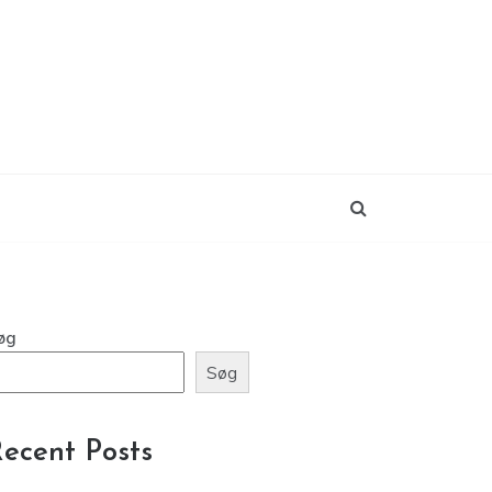
øg
Søg
ecent Posts