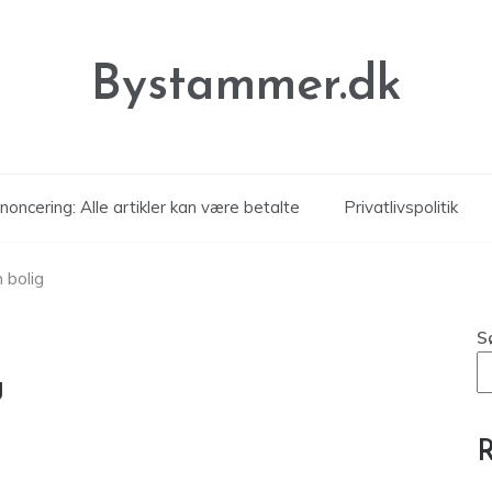
Bystammer.dk
noncering: Alle artikler kan være betalte
Privatlivspolitik
n bolig
S
g
R