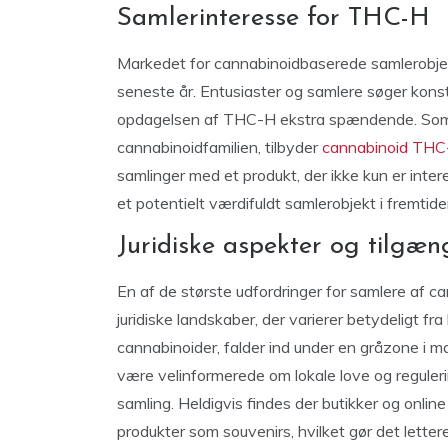
Samlerinteresse for THC-H
Markedet for cannabinoidbaserede samlerobje
seneste år. Entusiaster og samlere søger konst
opdagelsen af THC-H ekstra spændende. Som e
cannabinoidfamilien, tilbyder
cannabinoid TH
samlinger med et produkt, der ikke kun er inte
et potentielt værdifuldt samlerobjekt i fremtide
Juridiske aspekter og tilgæn
En af de største udfordringer for samlere af c
juridiske landskaber, der varierer betydeligt f
cannabinoider, falder ind under en gråzone i man
være velinformerede om lokale love og regulerin
samling. Heldigvis findes der butikker og online 
produkter som souvenirs, hvilket gør det letter