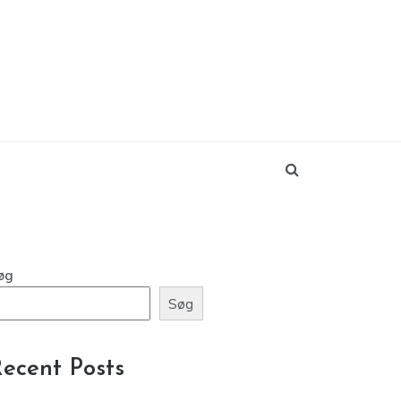
øg
Søg
ecent Posts