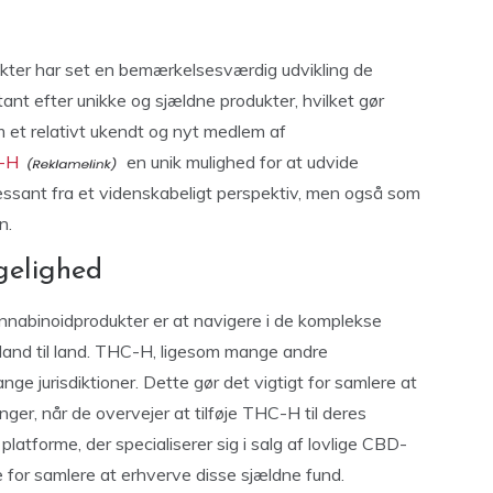
kter har set en bemærkelsesværdig udvikling de
ant efter unikke og sjældne produkter, hvilket gør
t relativt ukendt og nyt medlem af
C-H
en unik mulighed for at udvide
ressant fra et videnskabeligt perspektiv, men også som
n.
gelighed
annabinoidprodukter er at navigere i de komplekse
ra land til land. THC-H, ligesom mange andre
ge jurisdiktioner. Dette gør det vigtigt for samlere at
ger, når de overvejer at tilføje THC-H til deres
platforme, der specialiserer sig i salg af lovlige CBD-
e for samlere at erhverve disse sjældne fund.