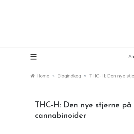
Skip
to
content
An
Home
»
Blogindlæg
»
THC-H: Den nye stje
THC-H: Den nye stjerne på
cannabinoider