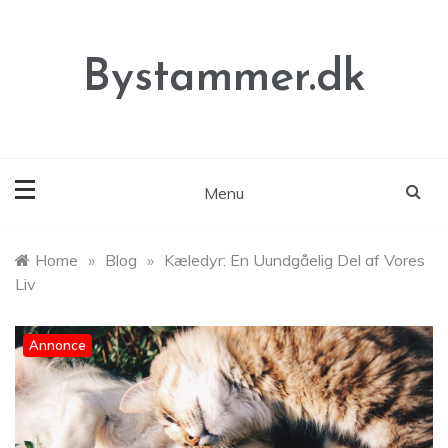
Skip
to
content
Bystammer.dk
Menu
Home
»
Blog
»
Kæledyr: En Uundgåelig Del af Vores
Liv
Annonce