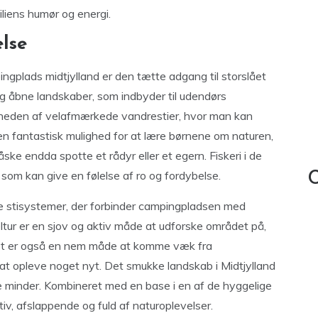
iliens humør og energi.
lse
ngplads midtjylland er den tætte adgang til storslået
og åbne landskaber, som indbyder til udendørs
ærheden af velafmærkede vandrestier, hvor man kan
 en fantastisk mulighed for at lære børnene om naturen,
åske endda spotte et rådyr eller et egern. Fiskeri i de
 som kan give en følelse af ro og fordybelse.
C
gode stisystemer, der forbinder campingpladsen med
ltur er en sjov og aktiv måde at udforske området på,
 Det er også en nem måde at komme væk fra
at opleve noget nyt. Det smukke landskab i Midtjylland
ge minder. Kombineret med en base i en af de hyggelige
iv, afslappende og fuld af naturoplevelser.