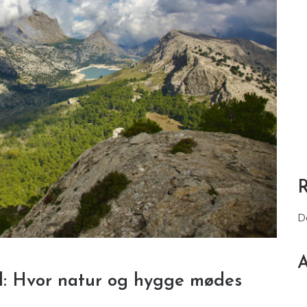
D
A
nd: Hvor natur og hygge mødes