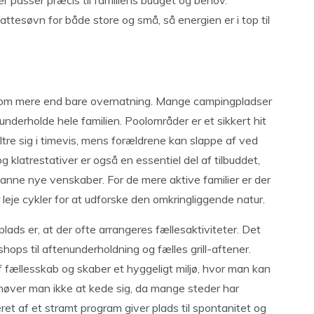
ttesøvn for både store og små, så energien er i top til
er om mere end bare overnatning. Mange campingpladser
t underholde hele familien. Poolområder er et sikkert hit
re sig i timevis, mens forældrene kan slappe af ved
klatrestativer er også en essentiel del af tilbuddet,
anne nye venskaber. For de mere aktive familier er der
ler leje cykler for at udforske den omkringliggende natur.
ads er, at der ofte arrangeres fællesaktiviteter. Det
hops til aftenunderholdning og fælles grill-aftener.
af fællesskab og skaber et hyggeligt miljø, hvor man kan
behøver man ikke at kede sig, da mange steder har
æret af et stramt program giver plads til spontanitet og