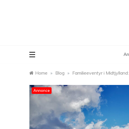
Skip
to
content
An
Home
»
Blog
»
Familieeventyr i Midtjyllan
Annonce