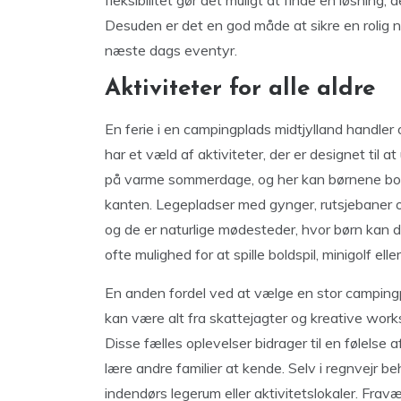
Desuden er det en god måde at sikre en rolig na
næste dags eventyr.
Aktiviteter for alle aldre
En ferie i en campingplads midtjylland handl
har et væld af aktiviteter, der er designet til a
på varme sommerdage, og her kan børnene bolt
kanten. Legepladser med gynger, rutsjebaner og 
og de er naturlige mødesteder, hvor børn kan d
ofte mulighed for at spille boldspil, minigolf el
En anden fordel ved at vælge en stor campingpl
kan være alt fra skattejagter og kreative works
Disse fælles oplevelser bidrager til en følelse 
lære andre familier at kende. Selv i regnvejr 
indendørs legerum eller aktivitetslokaler. Frav