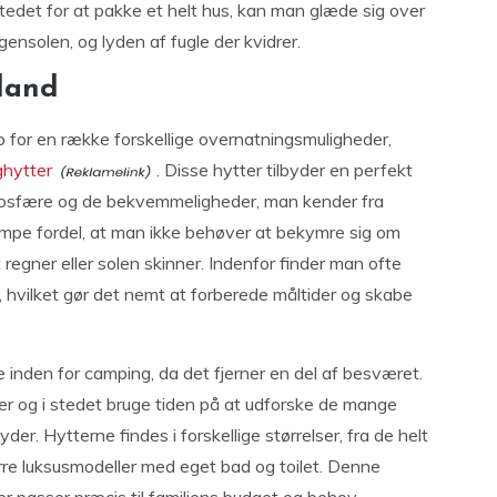
stedet for at pakke et helt hus, kan man glæde sig over
gensolen, og lyden af fugle der kvidrer.
lland
p for en række forskellige overnatningsmuligheder,
hytter
. Disse hytter tilbyder en perfekt
osfære og de bekvemmeligheder, man kender fra
æmpe fordel, at man ikke behøver at bekymre sig om
 regner eller solen skinner. Indenfor finder man ofte
 hvilket gør det nemt at forberede måltider og skabe
ye inden for camping, da det fjerner en del af besværet.
r og i stedet bruge tiden på at udforske de mange
der. Hytterne findes i forskellige størrelser, fra de helt
ørre luksusmodeller med eget bad og toilet. Denne
 der passer præcis til familiens budget og behov.