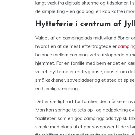
langt væk fra digitale skærme og tidsplaner. I 
de simple ting – en god bog, en kop kaffe i mor
Hytteferie i centrum af Jy
Valget af en campingplads midtjylland åbner o
hvoraf en af de mest eftertragtede er
camping
balance mellem campinglivets afslappede atm
hjemmet. For en familie med børn er det en k
vejret; hytterne er en tryg base, uanset om det
små køkkener, sovepladser og et sted at spise,
en hjemlig stemning.
Det er særligt rart for familier, der måske er n
Man kan springe teltets op- og nedpakning ove
faciliteter, som en god campingplads typisk tilby
simple med plads til et par soveposer til de st
fleksibilitet gør det muligt at finde en løsning,